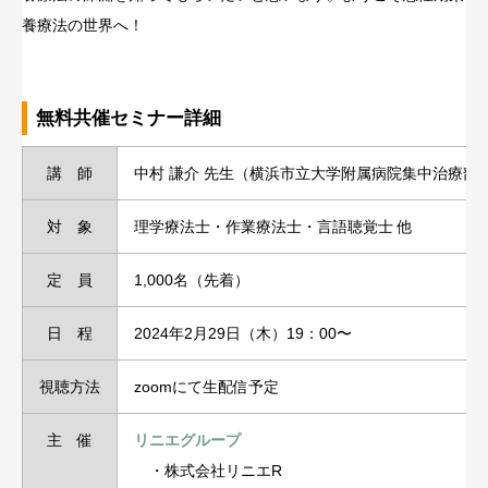
養療法の世界へ！
無料共催セミナー詳細
講 師
中村 謙介 先生（横浜市立大学附属病院集中治療部 
対 象
理学療法士・作業療法士・言語聴覚士 他
定 員
1,000名（先着）
日 程
2024年2月29日（木）19：00〜
視聴方法
zoomにて生配信予定
主 催
リニエグループ
・株式会社リニエR