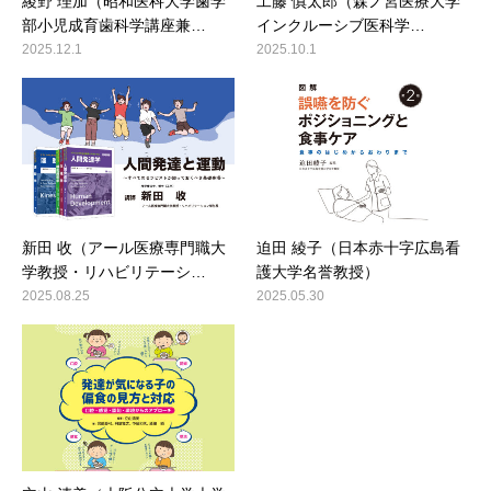
綾野 理加（昭和医科大学歯学
工藤 慎太郎（森ノ宮医療大学
部小児成育歯科学講座兼…
インクルーシブ医科学…
2025.12.1
2025.10.1
新田 收（アール医療専門職大
迫田 綾子（日本赤十字広島看
学教授・リハビリテーシ…
護大学名誉教授）
2025.08.25
2025.05.30