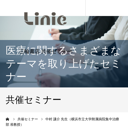
医療に関するさまざまな
テーマを取り上げたセミ
ナー
共催セミナー
ーム
共催セミナー
中村 謙介 先生（横浜市立大学附属病院集中治療
部 准教授）