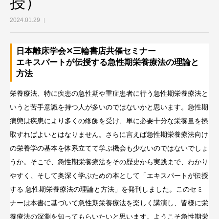
授）
2024.01.29
日本離床学会✕三輪書店共催セミナー
エキスパートが伝授する急性期栄養療法の理論と
方法
栄養療法、特に疾患の急性期や重症患者に行う急性期栄養療法と
いうと苦手意識を持つ人が多いのではないかと思います。急性期
病態は疾患により多くの修飾を受け、単に必要十分な栄養量を摂
取すればよいとはなりません。さらに言えば急性期栄養療法向け
の栄養学の基本を体系立てて学ぶ機会も少ないのではないでしょ
うか。そこで、急性期栄養療法をその歴史から実践まで、わかり
やすく、そして奥深く学ぶための本として「エキスパートが伝授
する 急性期栄養療法の理論と方法」を発刊しました。このセミ
ナーは本書に基づいて急性期栄養療法を楽しく講演し、皆様に栄
養療法の深淵を知ってもらいたいと思います。ようこそ急性期栄