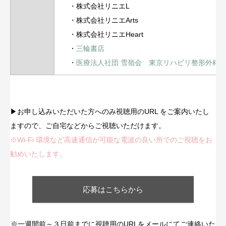
・株式会社リニエL
・株式会社リニエArts
・株式会社リニエHeart
・
三輪書店
・
医療法人社団 雪嶺会 東京リハビリ整形外科
▶︎お申し込みいただいた方へのみ視聴用のURL をご案内いたし
ますので、ご自宅などからご視聴いただけます。
※Wi-Fi 環境など高速通信が可能な電波の良い所でのご視聴をお
勧めいたします。
応募はこちらから
※一週間前～３日前までに視聴用のURLをメールにてご連絡いた