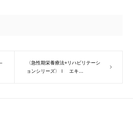
─
〈急性期栄養療法+リハビリテーシ
ョンシリーズ〉Ⅰ エキ…