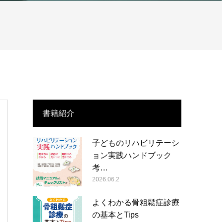
書籍紹介
子どものリハビリテーシ
ョン実践ハンドブック
考…
2026.06.2
よくわかる骨粗鬆症診療
の基本とTips