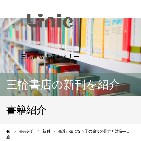
三輪書店の新刊を紹介
書籍紹介
ーム
書籍紹介
新刊
発達が気になる子の偏食の見方と対応―口
腔…