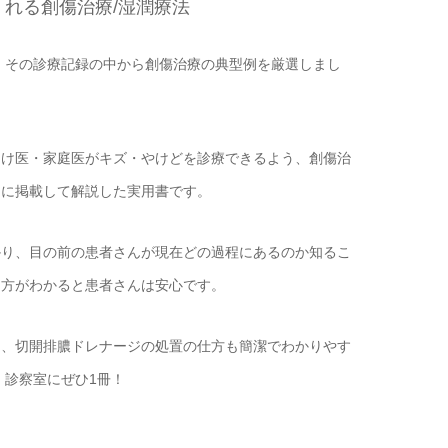
れる創傷治療/湿潤療法
法。その診療記録の中から創傷治療の典型例を厳選しまし
つけ医・家庭医がキズ・やけどを診療できるよう、創傷治
富に掲載して解説した実用書です。
かり、目の前の患者さんが現在どの過程にあるのか知るこ
り方がわかると患者さんは安心です。
け、切開排膿ドレナージの処置の仕方も簡潔でわかりやす
。診察室にぜひ1冊！