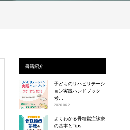
書籍紹介
子どものリハビリテーシ
ョン実践ハンドブック
考…
2026.06.2
よくわかる骨粗鬆症診療
の基本とTips