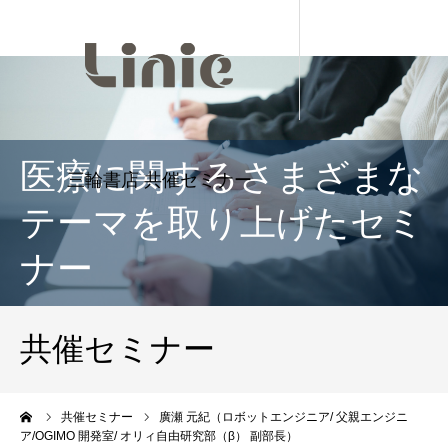
医療に関するさまざまな
テーマを取り上げたセミ
ナー
共催セミナー
ーム
共催セミナー
廣瀬 元紀（ロボットエンジニア/ 父親エンジニ
ア/OGIMO 開発室/ オリィ自由研究部（β） 副部長）