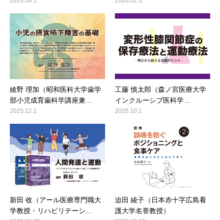
2026.04.1
2026.02.3
綾野 理加（昭和医科大学歯学
工藤 慎太郎（森ノ宮医療大学
部小児成育歯科学講座兼…
インクルーシブ医科学…
2025.12.1
2025.10.1
新田 收（アール医療専門職大
迫田 綾子（日本赤十字広島看
学教授・リハビリテーシ…
護大学名誉教授）