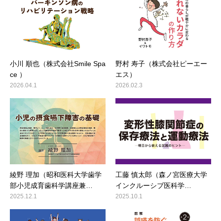
小川 順也（株式会社Smile Spa
野村 寿子（株式会社ピーエー
ce ）
エス）
2026.04.1
2026.02.3
綾野 理加（昭和医科大学歯学
工藤 慎太郎（森ノ宮医療大学
部小児成育歯科学講座兼…
インクルーシブ医科学…
2025.12.1
2025.10.1