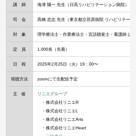
講 師
海津 陽一 先生（日高リハビリテーション病院）
司 会
髙橋 忠志 先生（東京都立荏原病院 リハビリテーシ
対 象
理学療法士・作業療法士・言語聴覚士・看護師 ほ
定 員
1,000名（先着）
日 程
2025年2月25日（火）19：00〜
視聴方法
zoomにて生配信予定
主 催
リニエグループ
・株式会社リニエR
・株式会社リニエL
・株式会社リニエArts
・株式会社リニエHeart