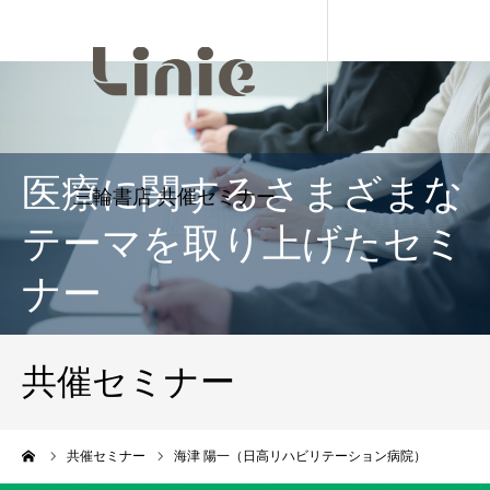
医療に関するさまざまな
テーマを取り上げたセミ
ナー
共催セミナー
ーム
共催セミナー
海津 陽一（日高リハビリテーション病院）