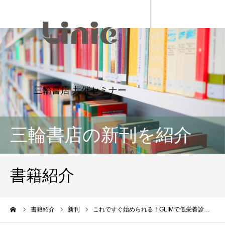
三輪書店の新刊を紹介
書籍紹介
ーム
書籍紹介
新刊
これですぐ始められる！GLIMで低栄養診…