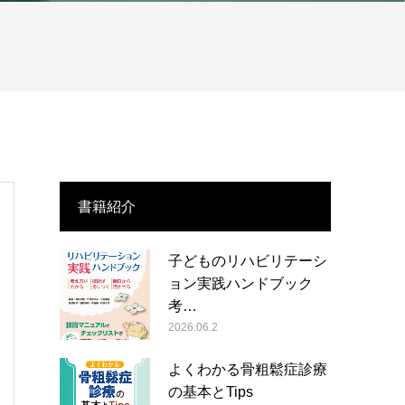
書籍紹介
子どものリハビリテーシ
ョン実践ハンドブック
考…
2026.06.2
よくわかる骨粗鬆症診療
の基本とTips